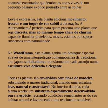
contraste encantador que lembra as cores vivas de um
pequeno pássaro exótico pousado entre as folhas.
Leve e expressiva, esta planta adiciona
movimento,
frescor e um toque de cor subtil
à decoração. A
Alternanthera é perfeita para quem procura uma planta que
seja
discreta, mas ao mesmo tempo cheia de charme
,
capaz de iluminar prateleiras, mesas, estantes ou espaços
suspensos com naturalidade.
Na
WoodDama
, esta planta ganha um destaque especial
através de uma interpretação contemporânea da tradicional
arte japonesa
kokedama
, transformando cada arranjo numa
escultura viva delicada e elegante
.
Todas as plantas são
envolvidas com fibra de madeira
,
substituindo o musgo tradicional, criando uma estrutura
leve, natural e sustentável
. No interior da bola, cada
planta recebe um
substrato especialmente desenvolvido
para a espécie
, recriando condições semelhantes às do seu
habitat natural e favorecendo um crescimento saudável.