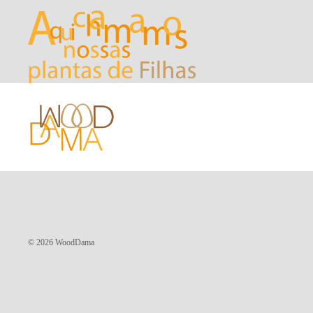
© 2026
WoodDama